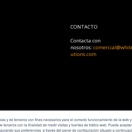
CONTACTO
Contacta con
nosotros:
comercial@whit
utions.com
pias y de terceros con fines necesarios para el correcto funcionamiento de la web y
 de terceros con la finalidad de medir visitas y fuentes de tráfico web. Puede acepta
gurando sus preferencias a través del panel de configuración situado a continuaci