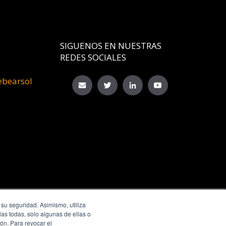
SIGUENOS EN NUESTRAS
REDES SOCIALES
ebearsol
 su seguridad. Asimismo, utiliza
rlas todas, solo algunas de ellas o
ón. Para revocar el