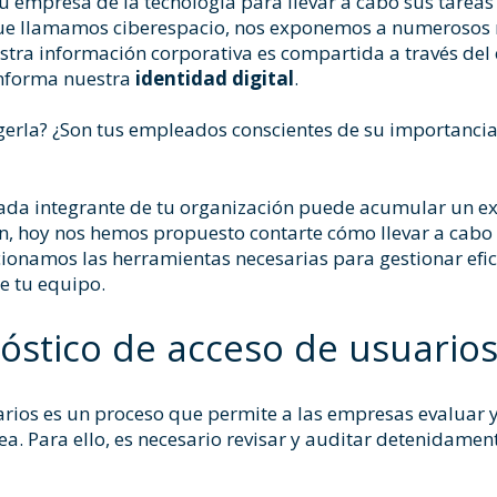
empresa de la tecnología para llevar a cabo sus tareas d
que llamamos ciberespacio, nos exponemos a numerosos r
tra información corporativa es compartida a través del 
onforma nuestra
identidad digital
.
erla? ¿Son tus empleados conscientes de su importancia?
 cada integrante de tu organización puede acumular un ext
ón, hoy nos hemos propuesto contarte cómo llevar a cabo
cionamos las herramientas necesarias para gestionar efi
e tu equipo.
óstico de acceso de usuarios
rios es un proceso que permite a las empresas evaluar y 
ea. Para ello, es necesario revisar y auditar detenidamen