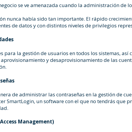
 negocio se ve amenazada cuando la administración de los
ación nunca había sido tan importante. El rápido crecimi
ntes de datos y con distintos niveles de privilegios repre
idades
es para la gestión de usuarios en todos los sistemas, así
l aprovisionamiento y desaprovisionamiento de las cuenta
ión
.
aseñas
era de administrar las contraseñas en la gestión de cuen
cer
SmartLogin
, un software con el que no tendrás que p
dad.
& Access Management)