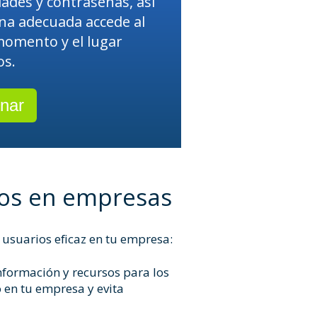
ades y contraseñas, así
na adecuada accede al
momento y el lugar
os.
nar
ios en empresas
 usuarios eficaz en tu empresa:
nformación y recursos para los
o
en tu empresa y evita