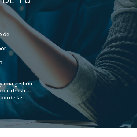
e de
por
a
 y una gestión
ción drástica
ión de las